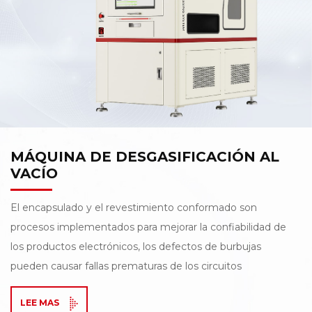
con un láser verde estándar de 60 W, lo que permite alta
velocidad y corte preciso y admite modos de operación
tanto en línea como fuera de línea, proporcionando
flexibilidad para diversos escenarios de producción.
Además, el diseño compacto, con un Con un ancho
inferior a 0,8 metros, se ahorra eficazmente un valioso
espacio en la línea de producción.
MÁQUINA DE DESGASIFICACIÓN AL
VACÍO
El encapsulado y el revestimiento conformado son
procesos implementados para mejorar la confiabilidad de
los productos electrónicos, los defectos de burbujas
pueden causar fallas prematuras de los circuitos
electrónicos. Múltiples factores contribuyen a los
LEE MAS
defectos de las burbujas en los procesos de