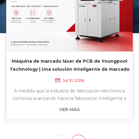
Máquina de limpieza ultrasónica en seco de
Youngpool Technology | Una solución sin
contacto para la limpieza de superficies de PCB
Jul 30, 2026
A medida que los productos electrónicos continúan
evolucionando hacia una mayor densidad y una mayor
precisión, la limpieza superficial de las PCB se ha
VER MÁS
convertido en un factor crítico que afecta la estabilidad
de los procesos de fabricación posteriores. Ya sea
enensamblaje SMT , dispensación, recubrimiento
conformado, inspección o ensamblaje final, los