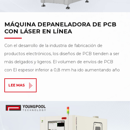
MÁQUINA DEPANELADORA DE PCB
CON LÁSER EN LÍNEA
Con el desarrollo de la industria de fabricación de
productos electrónicos, los diseños de PCB tienden a ser
más delgados y ligeros. El volumen de envíos de PCB
con El espesor inferior a 0,8 mm ha ido aumentando año
tras año, lo que impone mayores exigencias. sobre los
LEE MAS
procesos de despanelado. Los métodos tradicionales de
despanelado ya no pueden satisfacer completamente
los requisitos de precisión y fiabilidad. Para lograr un
despanelado flexible de alta velocidad y baja tensión,
Youngpool Technology Presentamos con orgullo la
máquina de despanelado láser LD-4. La máquina viene