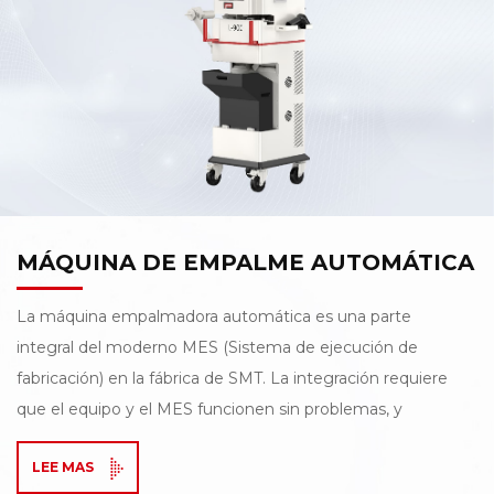
MÁQUINA DE EMPALME AUTOMÁTICA
La máquina empalmadora automática es una parte
integral del moderno MES (Sistema de ejecución de
fabricación) en la fábrica de SMT. La integración requiere
que el equipo y el MES funcionen sin problemas, y
también requiere que el equipo funcione con un alto
LEE MAS
grado de automatización. La máquina empalmadora