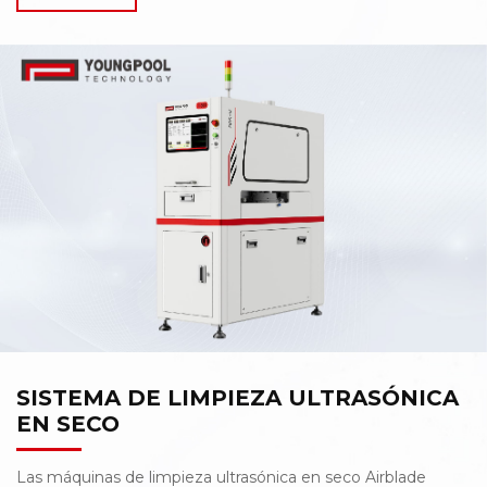
encapsulación / revestimiento conformado, como tal,
erradicar las burbujas es una tarea dolorosamente
desafiante. Con años de experiencia en encapsulación y
revestimiento conformado, Youngpool Technology ha
diseñado y desarrollado una solución para abordar el
defecto de las burbujas – el sistema automático de
desgasificación por vacío de la serie N-800A. El N-800A
es un sistema de desgasificación en línea que utiliza el
principio de vacío que mitigará eficazmente los defectos
de las burbujas; permite la producción de productos
electrónicos sin burbujas que cumplen con varios
estándares de confiabilidad industrial.
SISTEMA DE LIMPIEZA ULTRASÓNICA
EN SECO
Las máquinas de limpieza ultrasónica en seco Airblade