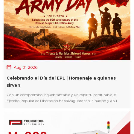
Aug 01, 2026
Celebrando el Día del EPL | Homenaje a quienes
sirven
Con un compromiso inquebrantable y un espíritu perdurable, el
Ejército Popular de Liberación ha salvaguardado la nación y a su
pueblo durante generaciones. Con motivo del **99.º aniversario de la
fundación del Ejército Popular de Liberación de China**,Tecnología
Youngpoolextiende sus más sinceros saludos y su más alto respeto a
todos los militares en servicio activo, veteranos y familias militares. Su
lealtad, valentía y dedicación han protegido nuestra patria y han