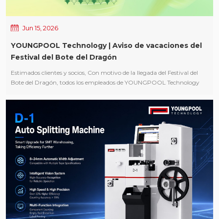
Jun 15, 2026
YOUNGPOOL Technology | Aviso de vacaciones del
Festival del Bote del Dragón
Estimados clientes y socios, Con motivo de la llegada del Festival del
Bote del Dragón, todos los empleados de YOUNGPOOL Technology
deseamos extenderles nuestras sinceras felicitaciones por las fiestas y
nuestro más profundo agradecimiento por su continuo apoyo y
confianza. De acuerdo con el calendario nacional de días festivos, la
organización de nuestras vacaciones del Festival del Bote del Dragón es
la siguiente: ● Período de vacaciones: 19 de junio de 2026 (viernes) y 21
de junio de 2026 (domingo), con un total de 2 días. ● Día laborable: 20
de junio de 2026 (sábado). Mientras el aroma de los zongzi llena el aire
y los barcos dragón compiten sobre las aguas en celebración de este
festival tradicional, deseamos sinceramente a todos nuestros clientes y
socios: ¡Un feliz y tranquilo Festival del Bote del Dragón, éxito
continuo en su carrera y felicidad para usted y su familia!