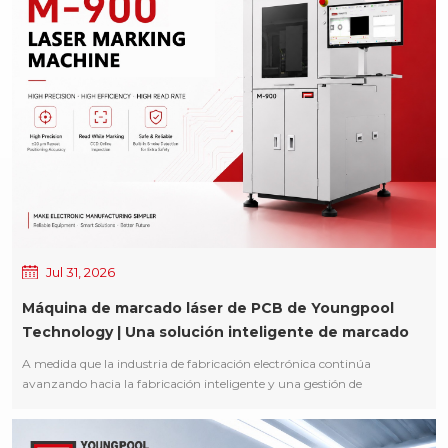
garantizado la paz y la prosperidad de las que disfrutamos hoy. La
tranquilidad que apreciamos es posible gracias a quienes permanecen
de guardia con una determinación inquebrantable. Rendimos
homenaje a cada héroe que se ha dedicado a la defensa de nuestra
nación. Que nuestra gran nación continúe prosperando y que la paz
y la estabilidad perduren durante las generaciones venideras. Feliz Día
del Ejército del EPL!
Jul 31, 2026
Máquina de marcado láser de PCB de Youngpool
Technology | Una solución inteligente de marcado
láser para una trazabilidad fiable de PCB
A medida que la industria de fabricación electrónica continúa
avanzando hacia la fabricación inteligente y una gestión de
producción más refinada, la identificación de PCB ha evolucionado
desde un simple etiquetado de productos hasta convertirse en un
portador de datos crítico que abarca todo el ciclo de vida del producto