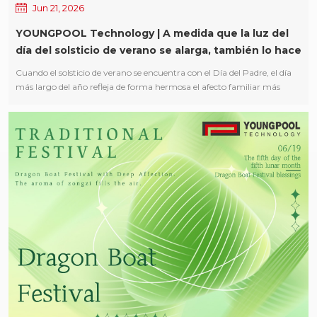
Jun 21, 2026
acuerdo con procedimientos estan...
YOUNGPOOL Technology | A medida que la luz del
día del solsticio de verano se alarga, también lo hace
el amor de un padre
Cuando el solsticio de verano se encuentra con el Día del Padre, el día
más largo del año refleja de forma hermosa el afecto familiar más
profundo. Con motivo del solsticio de verano y el Día del Padre,
YOUNGPOOL Technology extiende su sincero respeto y sus mejores
deseos a todos los padres: A medida que la luz del sol del solsticio de
verano se alarga, también lo hace el amor de un padre. Que todos los
padres disfruten de buena salud, felicidad y bienestar. Que cada acto de
devoción silenciosa sea tratado con delicadeza por el tiempo y
recordado con gratitud. ¡Deseando a todos un alegre solsticio de verano
y un feliz Día del Padre!