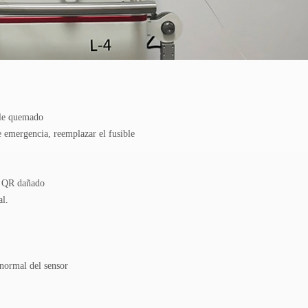
ible quemado
de emergencia, reemplazar el fusible
go QR dañado
al.
anormal del sensor