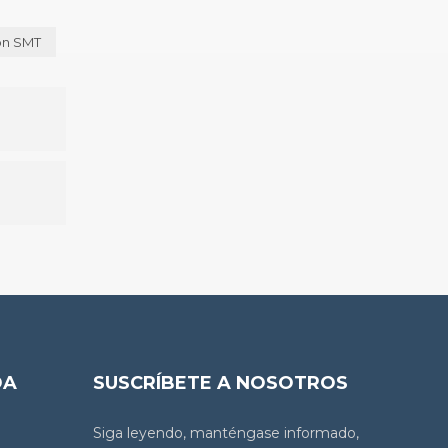
ón SMT
DA
SUSCRÍBETE A NOSOTROS
Siga leyendo, manténgase informado,