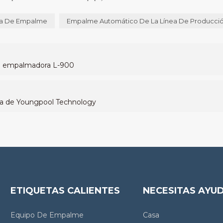
a De Empalme
Empalme Automático De La Línea De Producci
na empalmadora L-900
ra de Youngpool Technology
ETIQUETAS CALIENTES
NECESITAS AYU
Equipo De Empalme
Casa