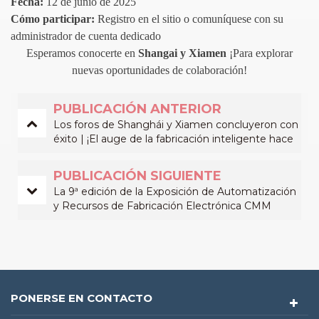
Fecha:
12 de junio de 2025
Cómo participar:
Registro en el sitio o comuníquese con su
administrador de cuenta dedicado
Esperamos conocerte en
Shangai y Xiamen
¡Para explorar
nuevas oportunidades de colaboración!
PUBLICACIÓN ANTERIOR
Los foros de Shanghái y Xiamen concluyeron con
éxito | ¡El auge de la fabricación inteligente hace
que Youngpool Technology co-crea el futuro con
usted!
PUBLICACIÓN SIGUIENTE
La 9ª edición de la Exposición de Automatización
y Recursos de Fabricación Electrónica CMM
concluye con éxito | Youngpool Technology brilla
en el escenario, ¡más emoción por delante!
PONERSE EN CONTACTO