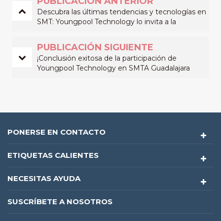
PUBLICACIÓN ANTERIOR
Descubra las últimas tendencias y tecnologías en
SMT: Youngpool Technology lo invita a la
exposición NEPCON en Japón.
PUBLICACIÓN SIGUIENTE
¡Conclusión exitosa de la participación de
Youngpool Technology en SMTA Guadalajara
Expo & Tech Forum en México! ¡Gracias por tu
apoyo e interés!
PONERSE EN CONTACTO
ETIQUETAS CALIENTES
NECESITAS AYUDA
SUSCRÍBETE A NOSOTROS