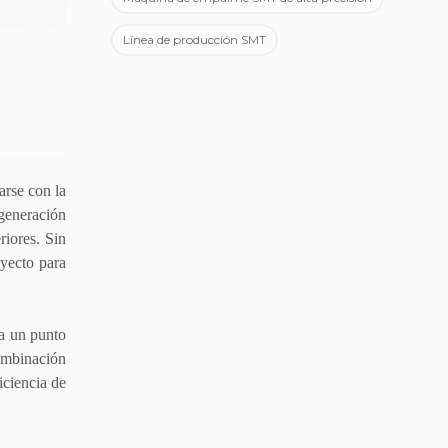
Línea de producción SMT
arse con la
 generación
riores. Sin
oyecto para
 a un punto
combinación
iciencia de