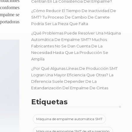
probaciones
Centran En La Consistencia Del Empalme?
o conformes
¿Cómo Reducir El Tiempo De Inactividad De
 empalme se
SMT? Tu Proceso De Cambio De Carrete
 portadoras
Podría Ser La Pieza Que Falta
¿Qué Problemas Puede Resolver Una Máquina
Automática De Empalme SMT? Muchos
Fabricantes No Se Dan Cuenta De La
Necesidad Hasta Que La Producción Se
Amplía
¿Por Qué Algunas Líneas De Producción SMT
Logran Una Mayor Eficiencia Que Otras? La
Diferencia Suele Depender De La
Estandarización Del Empalme De Cintas
Etiquetas
Máquina de empalme automática SMT
Máquina de empalme SMT de alta precisión