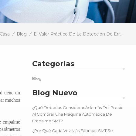
/
/
Casa
Blog
El Valor Práctico De La Detección De Errores De Medición LCR En El Proceso De Empalme
Categorías
Blog
Blog Nuevo
d tiene un
inar muchos
¿Qué Deberías Considerar Además Del Precio
Al Comprar Una Máquina Automática De
Empalme SMT?
te empalme
parámetros
¿Por Qué Cada Vez Más Fábricas SMT Se