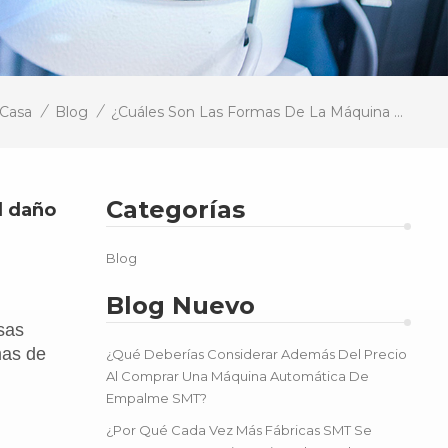
/
/
Casa
Blog
¿Cuáles Son Las Formas De La Máquina Empalmadora De Correas? ¿Cuáles Son Las Causas Del Daño De La Cinta?
Categorías
l daño
Blog
Blog Nuevo
sas
mas de
¿Qué Deberías Considerar Además Del Precio
Al Comprar Una Máquina Automática De
Empalme SMT?
¿Por Qué Cada Vez Más Fábricas SMT Se