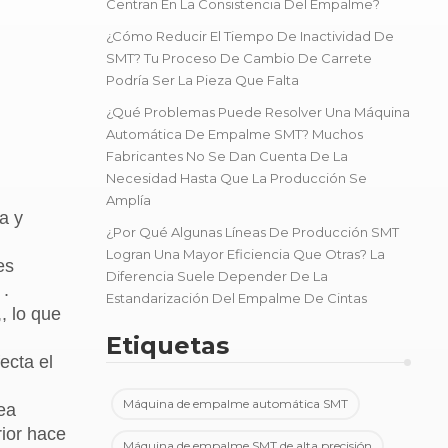
Centran En La Consistencia Del Empalme?
¿Cómo Reducir El Tiempo De Inactividad De
SMT? Tu Proceso De Cambio De Carrete
Podría Ser La Pieza Que Falta
¿Qué Problemas Puede Resolver Una Máquina
Automática De Empalme SMT? Muchos
Fabricantes No Se Dan Cuenta De La
Necesidad Hasta Que La Producción Se
Amplía
a y
¿Por Qué Algunas Líneas De Producción SMT
Logran Una Mayor Eficiencia Que Otras? La
es
Diferencia Suele Depender De La
 .
Estandarización Del Empalme De Cintas
, lo que
Etiquetas
ecta el
Máquina de empalme automática SMT
ea
rior hace
Máquina de empalme SMT de alta precisión