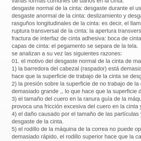
varias formas comunes de daños en la cinta:
desgaste normal de la cinta: desgaste durante el u
desgaste anormal de la cinta: deslizamiento y desga
rasguños longitudinales de la cinta: es decir, el lla
ruptura transversal de la cinta: la apertura transve
fractura de interfaz de cinta adhesiva: boca de cinta
capas de cinta: el pegamento se separa de la tela.
se analizan a su vez las siguientes razones:
01. el motivo del desgaste normal de la cinta de mat
1) la barredora del cabezal (raspador) está demasia
hace que la superficie de trabajo de la cinta se de
2) la presión sobre la superficie de no trabajo de 
demasiado grande ,, lo que hace que la superficie 
3) el tamaño del cuero en la ranura guía de la máq
provoca una fricción excesiva del cuero en la cint
4) el daño causado por el tamaño de las partículas y
desgaste de la cinta.
5) el rodillo de la máquina de la correa no puede 
demasiado rápido, el rodillo superior hace que la ca