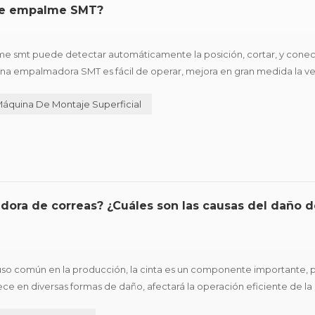
a de empalme SMT?
 smt puede detectar automáticamente la posición, cortar, y conect
uina empalmadora SMT es fácil de operar, mejora en gran medida la v
sional para línea de consumo automático SMT reabastecimiento rápido 
áquina De Montaje Superficial
ora de correas? ¿Cuáles son las causas del daño d
so común en la producción, la cinta es un componente importante, 
ece en diversas formas de daño, afectará la operación eficiente de la
año comunes, y presenta sugerencias de mejora de acuerdo con dif