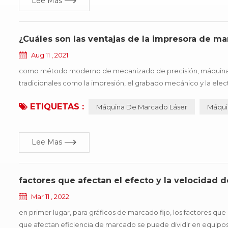
Lee Mas
¿Cuáles son las ventajas de la impresora de m
Aug 11 , 2021
como método moderno de mecanizado de precisión, máquina d
tradicionales como la impresión, el grabado mecánico y la elect
etc., especialmente adecuado para precisión, profundidad, requi
ETIQUETAS :
Máquina De Marcado Láser
Máqui
Lee Mas
factores que afectan el efecto y la velocidad 
Mar 11 , 2022
en primer lugar, para gráficos de marcado fijo, los factores que
que afectan eficiencia de marcado se puede dividir en equipos 