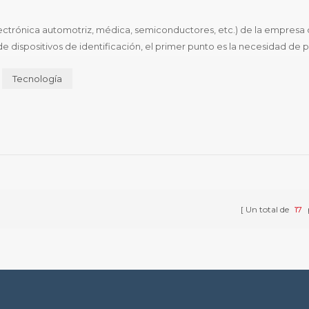
electrónica automotriz, médica, semiconductores, etc.) de la empresa
spositivos de identificación, el primer punto es la necesidad de po
productos, ganar más cuota de mercado, los proveedores de impresió.
Tecnología
Un total de
17