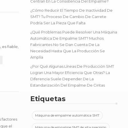
Centran En La Consistencia Del Empalme?
¿Cómo Reducir El Tiempo De Inactividad De
SMT? Tu Proceso De Cambio De Carrete
Podría Ser La Pieza Que Falta
¿Qué Problemas Puede Resolver Una Máquina
Automática De Empalme SMT? Muchos
Fabricantes No Se Dan Cuenta De La
es fiable,
Necesidad Hasta Que La Producción Se
ia de...
Amplía
¿Por Qué Algunas Líneas De Producción SMT
Logran Una Mayor Eficiencia Que Otras? La
Diferencia Suele Depender De La
Estandarización Del Empalme De Cintas
Etiquetas
Máquina de empalme automática SMT
s factores
 que el
Máquina de empalme SMT de alta precisión