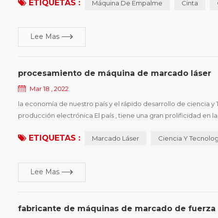
ETIQUETAS :
Máquina De Empalme
Cinta
razones ...
Lee Mas
procesamiento de máquina de marcado láser
Mar 18 , 2022
la economía de nuestro país y el rápido desarrollo de ciencia y
producción electrónica El país , tiene una gran prolificidad en l
situación difícil de identificación de fabricación de tipo de co
ETIQUETAS :
Marcado Láser
Ciencia Y Tecnolog
Lee Mas
fabricante de máquinas de marcado de fuerza 