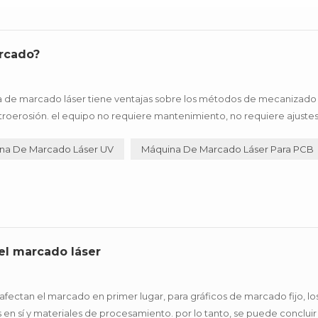
arcado?
e marcado láser tiene ventajas sobre los métodos de mecanizado
roerosión. el equipo no requiere mantenimiento, no requiere ajustes, 
sitos de suavidad del campo , tan ampliamente utilizado en la industr
na De Marcado Láser UV
Máquina De Marcado Láser Para PCB
del marcado láser
 afectan el marcado en primer lugar, para gráficos de marcado fijo, lo
en sí y materiales de procesamiento. por lo tanto, se puede concluir