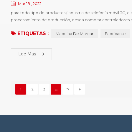
Mar 18 , 2022
para todo tipo de productos (industria de telefonía móvil 3C, 
procesamiento de producción, desea comprar controladores de di
regulaciones, el segundo es mejorar la competitividad de los 
ETIQUETAS :
Maquina De Marcar
Fabricante
Lee Mas
1
2
3
...
17