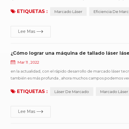
tipo de llenado, espejo de campo, galvanómetro, demora y otros 
ETIQUETAS :
Marcado Láser
Eficiencia De Mar
Lee Mas
¿Cómo lograr una máquina de tallado láser lá
Mar 11 , 2022
en la actualidad, con el rápido desarrollo de marcado láser tec
también es más profunda , ahora muchos campos podemos ver la 
de marcado láser ha estado cada vez más cerca de nuestra vida 
ETIQUETAS :
Láser De Marcado
Marcado Láser
Lee Mas