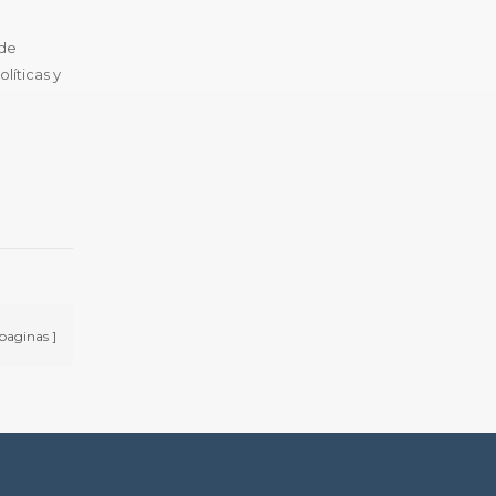
 de
líticas y
..
paginas