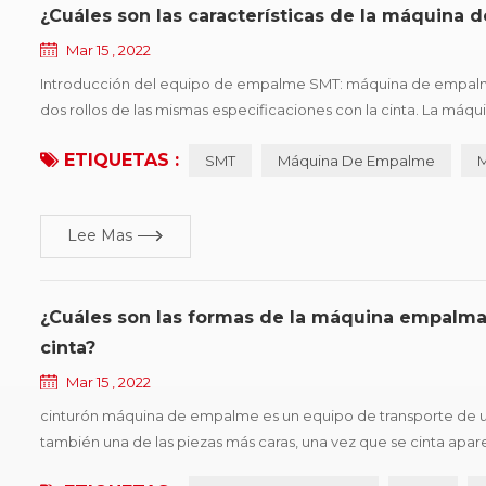
¿Cuáles son las características de la máquin
Mar 15 , 2022
Introducción del equipo de empalme SMT: máquina de empalme
dos rollos de las mismas especificaciones con la cinta. La máq
ahorra mano de obra y mejora la eficiencia del consumo. profe
ETIQUETAS :
SMT
Máquina De Empalme
M
Lee Mas
¿Cuáles son las formas de la máquina empalmad
cinta?
Mar 15 , 2022
cinturón máquina de empalme es un equipo de transporte de u
también una de las piezas más caras, una vez que se cinta apar
producción. este documento resume seis tipos de formas de d