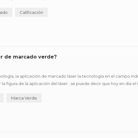
factores afectan en última instancia la eficiencia de ...
cado
Calificación
ser de marcado verde?
nología, la aplicación de marcado láser la tecnología en el campo indu
figura de la aplicación del láser , se puede decir que hoy en día e
actual. debido a la singularidad de su procesamiento, tiene ...
Marca Verde