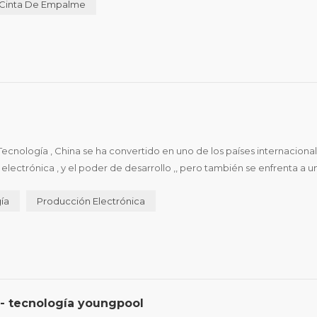
Cinta De Empalme
 Tecnología , China se ha convertido en uno de los países internaciona
a electrónica , y el poder de desarrollo ,, pero también se enfrenta a u
pia , el principio de máquina de marcado láser depende de s...
ía
Producción Electrónica
- tecnología youngpool