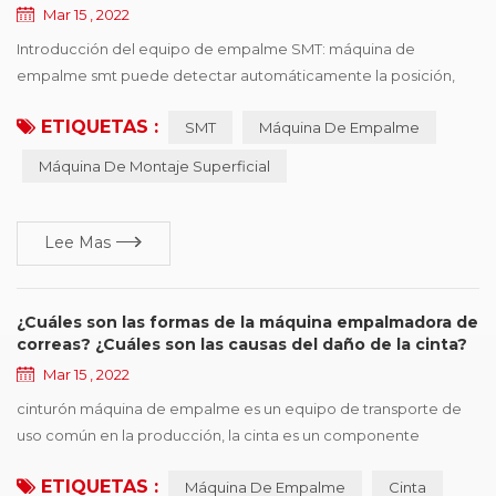
Mar 15 , 2022
Introducción del equipo de empalme SMT: máquina de
empalme smt puede detectar automáticamente la posición,
cortar, y conectar los dos rollos de las mismas especificaciones
ETIQUETAS :
SMT
Máquina De Empalme
con la cinta. La máquina empalmadora SMT es fácil de operar,
mejora en gran medida la velocidad, ahorra mano de obra y
Máquina De Montaje Superficial
mejora la eficiencia del consumo. profesional para línea de
consumo automático SMT reabastecimiento rápido si...
Lee Mas
¿Cuáles son las formas de la máquina empalmadora de
correas? ¿Cuáles son las causas del daño de la cinta?
Mar 15 , 2022
cinturón máquina de empalme es un equipo de transporte de
uso común en la producción, la cinta es un componente
importante, pero también una de las piezas más caras, una vez
ETIQUETAS :
Máquina De Empalme
Cinta
que se cinta aparece en diversas formas de daño, afectará la