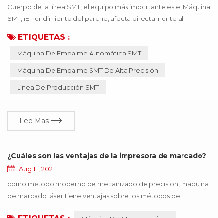
Cuerpo de la línea SMT, el equipo más importante es el Máquina
SMT, ¡El rendimiento del parche, afecta directamente al
producto que se puede usar! Si el material incorrecto o el
ETIQUETAS :
material inexacto, provocan que la máquina SMT funcione de
Máquina De Empalme Automática SMT
manera anormal, todo el producto dejará de funcionar, lo que
traerá muchas pérdidas a la empresa, ¡estas pérdidas se pueden
Máquina De Empalme SMT De Alta Precisión
evitar mediante la actualización de la ...
Línea De Producción SMT
Lee Mas
¿Cuáles son las ventajas de la impresora de marcado?
Aug 11 , 2021
como método moderno de mecanizado de precisión, máquina
de marcado láser tiene ventajas sobre los métodos de
mecanizado tradicionales como la impresión, el grabado