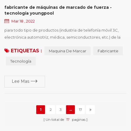
fabricante de máquinas de marcado de fuerza -
tecnología youngpool
Mar 18 , 2022
para todo tipo de productos (industria de telefonía móvil 3C,
electrónica automotriz, médica, semiconductores, etc.) de la
empresa de procesamiento de producción, desea comprar
ETIQUETAS :
Maquina De Marcar
Fabricante
controladores de dispositivos de identificación, el primer punto
es la necesidad de políticas y regulaciones, el segundo es
Tecnología
mejorar la competitividad de los productos, ganar más cuota de
mercado, los proveedores de impresió...
Lee Mas
1
2
3
...
17
Un total de
17
paginas