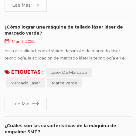
Lee Mas
¿Cómo lograr una máquina de tallado láser láser de
marcado verde?
Mar 11 , 2022
en la actualidad, con el rápido desarrollo de marcado láser
tecnología, la aplicación de marcado láser la tecnología en el
campo industrial también es más profunda , ahora muchos
ETIQUETAS :
Láser De Marcado
campos podemos ver la figura de la aplicación del láser , se
puede decir que hoy en día el máquina de marcado láser ha
Marcado Láser
Marca Verde
estado cada vez más cerca de nuestra vida actual. debido a la
singularidad de su procesamiento, tiene ...
Lee Mas
¿Cuáles son las características de la máquina de
empalme SMT?