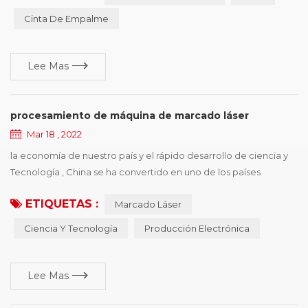
operación eficiente de la producción. este documento resume
Cinta De Empalme
seis tipos de formas de daño comunes, y presenta sugerencias
de mejora de acuerdo con diferentes razones ...
Lee Mas
procesamiento de máquina de marcado láser
Mar 18 , 2022
la economía de nuestro país y el rápido desarrollo de ciencia y
Tecnología , China se ha convertido en uno de los países
internacionales producción electrónica El país , tiene una gran
ETIQUETAS :
Marcado Láser
prolificidad en la electrónica , y el poder de desarrollo ,, pero
también se enfrenta a una situación difícil de identificación de
Ciencia Y Tecnología
Producción Electrónica
fabricación de tipo de copia , el principio de máquina de
marcado láser depende de s...
Lee Mas