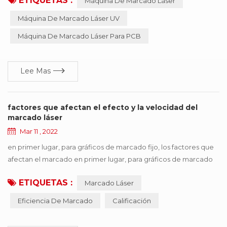
ETIQUETAS :
Máquina De Marcado Láser
mecánico y la electroerosión. el equipo no requiere
mantenimiento, no requiere ajustes, es fiable, etc.,
Máquina De Marcado Láser UV
especialmente adecuado para precisión, profundidad,
Máquina De Marcado Láser Para PCB
requisitos de suavidad del campo , tan ampliamente utilizado en
la industria de...
Lee Mas
factores que afectan el efecto y la velocidad del
marcado láser
Mar 11 , 2022
en primer lugar, para gráficos de marcado fijo, los factores que
afectan el marcado en primer lugar, para gráficos de marcado
fijo, los factores que afectan eficiencia de marcado se puede
ETIQUETAS :
Marcado Láser
dividir en equipos en sí y materiales de procesamiento. por lo
tanto, se puede concluir que el tipo de llenado, espejo de
Eficiencia De Marcado
Calificación
campo, galvanómetro, demora y otros factores afectan en
última instancia la eficiencia de ...