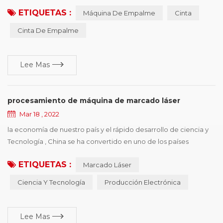
importante, pero también una de las piezas más caras, una vez
ETIQUETAS :
Máquina De Empalme
Cinta
que se cinta aparece en diversas formas de daño, afectará la
operación eficiente de la producción. este documento resume
Cinta De Empalme
seis tipos de formas de daño comunes, y presenta sugerencias
de mejora de acuerdo con diferentes razones ...
Lee Mas
procesamiento de máquina de marcado láser
Mar 18 , 2022
la economía de nuestro país y el rápido desarrollo de ciencia y
Tecnología , China se ha convertido en uno de los países
internacionales producción electrónica El país , tiene una gran
ETIQUETAS :
Marcado Láser
prolificidad en la electrónica , y el poder de desarrollo ,, pero
también se enfrenta a una situación difícil de identificación de
Ciencia Y Tecnología
Producción Electrónica
fabricación de tipo de copia , el principio de máquina de
marcado láser depende de s...
Lee Mas