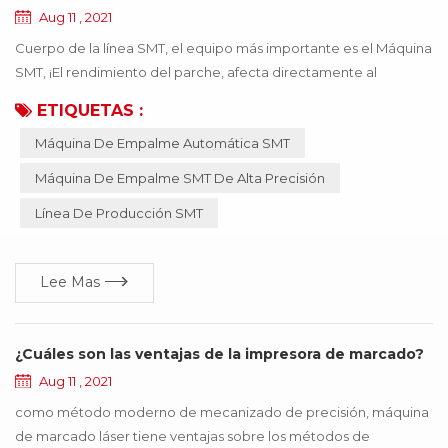
Aug 11 , 2021
Cuerpo de la línea SMT, el equipo más importante es el Máquina
SMT, ¡El rendimiento del parche, afecta directamente al
producto que se puede usar! Si el material incorrecto o el
ETIQUETAS :
material inexacto, provocan que la máquina SMT funcione de
Máquina De Empalme Automática SMT
manera anormal, todo el producto dejará de funcionar, lo que
traerá muchas pérdidas a la empresa, ¡estas pérdidas se pueden
Máquina De Empalme SMT De Alta Precisión
evitar mediante la actualización de la ...
Línea De Producción SMT
Lee Mas
¿Cuáles son las ventajas de la impresora de marcado?
Aug 11 , 2021
como método moderno de mecanizado de precisión, máquina
de marcado láser tiene ventajas sobre los métodos de