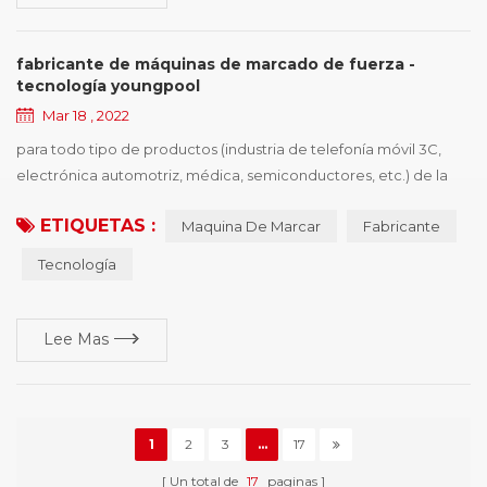
fabricante de máquinas de marcado de fuerza -
tecnología youngpool
Mar 18 , 2022
para todo tipo de productos (industria de telefonía móvil 3C,
electrónica automotriz, médica, semiconductores, etc.) de la
empresa de procesamiento de producción, desea comprar
ETIQUETAS :
Maquina De Marcar
Fabricante
controladores de dispositivos de identificación, el primer punto
es la necesidad de políticas y regulaciones, el segundo es
Tecnología
mejorar la competitividad de los productos, ganar más cuota de
mercado, los proveedores de impresió...
Lee Mas
1
2
3
...
17
Un total de
17
paginas