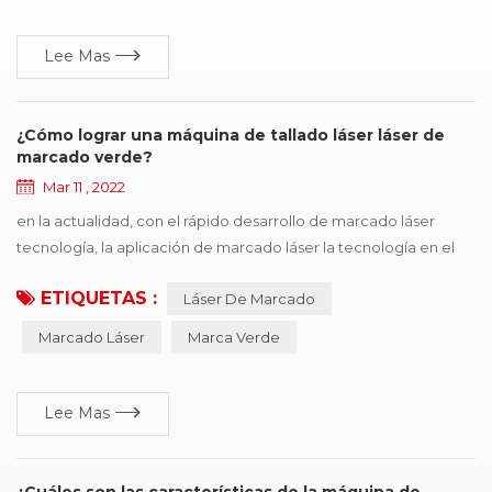
última instancia la eficiencia de ...
Lee Mas
¿Cómo lograr una máquina de tallado láser láser de
marcado verde?
Mar 11 , 2022
en la actualidad, con el rápido desarrollo de marcado láser
tecnología, la aplicación de marcado láser la tecnología en el
campo industrial también es más profunda , ahora muchos
ETIQUETAS :
Láser De Marcado
campos podemos ver la figura de la aplicación del láser , se
puede decir que hoy en día el máquina de marcado láser ha
Marcado Láser
Marca Verde
estado cada vez más cerca de nuestra vida actual. debido a la
singularidad de su procesamiento, tiene ...
Lee Mas
¿Cuáles son las características de la máquina de