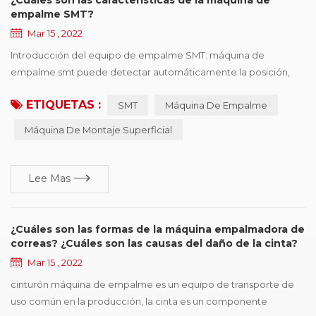
empalme SMT?
Mar 15 , 2022
Introducción del equipo de empalme SMT: máquina de
empalme smt puede detectar automáticamente la posición,
cortar, y conectar los dos rollos de las mismas especificaciones
ETIQUETAS :
SMT
Máquina De Empalme
con la cinta. La máquina empalmadora SMT es fácil de operar,
mejora en gran medida la velocidad, ahorra mano de obra y
Máquina De Montaje Superficial
mejora la eficiencia del consumo. profesional para línea de
consumo automático SMT reabastecimiento rápido si...
Lee Mas
¿Cuáles son las formas de la máquina empalmadora de
correas? ¿Cuáles son las causas del daño de la cinta?
Mar 15 , 2022
cinturón máquina de empalme es un equipo de transporte de
uso común en la producción, la cinta es un componente