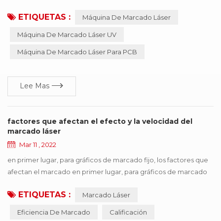
mecanizado tradicionales como la impresión, el grabado
ETIQUETAS :
Máquina De Marcado Láser
mecánico y la electroerosión. el equipo no requiere
mantenimiento, no requiere ajustes, es fiable, etc.,
Máquina De Marcado Láser UV
especialmente adecuado para precisión, profundidad,
Máquina De Marcado Láser Para PCB
requisitos de suavidad del campo , tan ampliamente utilizado en
la industria de...
Lee Mas
factores que afectan el efecto y la velocidad del
marcado láser
Mar 11 , 2022
en primer lugar, para gráficos de marcado fijo, los factores que
afectan el marcado en primer lugar, para gráficos de marcado
fijo, los factores que afectan eficiencia de marcado se puede
ETIQUETAS :
Marcado Láser
dividir en equipos en sí y materiales de procesamiento. por lo
tanto, se puede concluir que el tipo de llenado, espejo de
Eficiencia De Marcado
Calificación
campo, galvanómetro, demora y otros factores afectan en