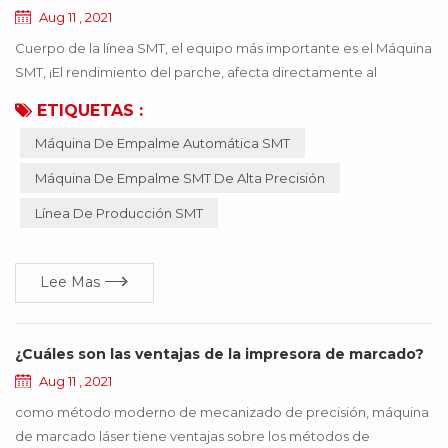
Aug 11 , 2021
Cuerpo de la línea SMT, el equipo más importante es el Máquina
SMT, ¡El rendimiento del parche, afecta directamente al
producto que se puede usar! Si el material incorrecto o el
ETIQUETAS :
material inexacto, provocan que la máquina SMT funcione de
Máquina De Empalme Automática SMT
manera anormal, todo el producto dejará de funcionar, lo que
traerá muchas pérdidas a la empresa, ¡estas pérdidas se pueden
Máquina De Empalme SMT De Alta Precisión
evitar mediante la actualización de la ...
Línea De Producción SMT
Lee Mas
¿Cuáles son las ventajas de la impresora de marcado?
Aug 11 , 2021
como método moderno de mecanizado de precisión, máquina
de marcado láser tiene ventajas sobre los métodos de