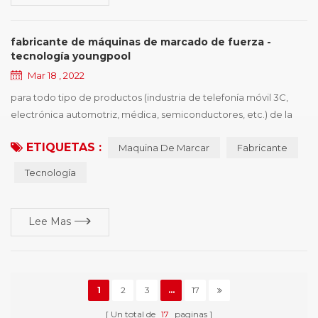
fabricante de máquinas de marcado de fuerza -
tecnología youngpool
Mar 18 , 2022
para todo tipo de productos (industria de telefonía móvil 3C,
electrónica automotriz, médica, semiconductores, etc.) de la
empresa de procesamiento de producción, desea comprar
ETIQUETAS :
Maquina De Marcar
Fabricante
controladores de dispositivos de identificación, el primer punto
es la necesidad de políticas y regulaciones, el segundo es
Tecnología
mejorar la competitividad de los productos, ganar más cuota de
mercado, los proveedores de impresió...
Lee Mas
1
2
3
...
17
Un total de
17
paginas