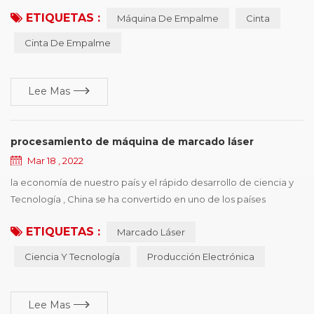
importante, pero también una de las piezas más caras, una vez
ETIQUETAS :
Máquina De Empalme
Cinta
que se cinta aparece en diversas formas de daño, afectará la
operación eficiente de la producción. este documento resume
Cinta De Empalme
seis tipos de formas de daño comunes, y presenta sugerencias
de mejora de acuerdo con diferentes razones ...
Lee Mas
procesamiento de máquina de marcado láser
Mar 18 , 2022
la economía de nuestro país y el rápido desarrollo de ciencia y
Tecnología , China se ha convertido en uno de los países
internacionales producción electrónica El país , tiene una gran
ETIQUETAS :
Marcado Láser
prolificidad en la electrónica , y el poder de desarrollo ,, pero
también se enfrenta a una situación difícil de identificación de
Ciencia Y Tecnología
Producción Electrónica
fabricación de tipo de copia , el principio de máquina de
marcado láser depende de s...
Lee Mas