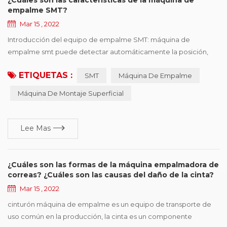
empalme SMT?
Mar 15 , 2022
Introducción del equipo de empalme SMT: máquina de
empalme smt puede detectar automáticamente la posición,
cortar, y conectar los dos rollos de las mismas especificaciones
ETIQUETAS :
SMT
Máquina De Empalme
con la cinta. La máquina empalmadora SMT es fácil de operar,
mejora en gran medida la velocidad, ahorra mano de obra y
Máquina De Montaje Superficial
mejora la eficiencia del consumo. profesional para línea de
consumo automático SMT reabastecimiento rápido si...
Lee Mas
¿Cuáles son las formas de la máquina empalmadora de
correas? ¿Cuáles son las causas del daño de la cinta?
Mar 15 , 2022
cinturón máquina de empalme es un equipo de transporte de
uso común en la producción, la cinta es un componente