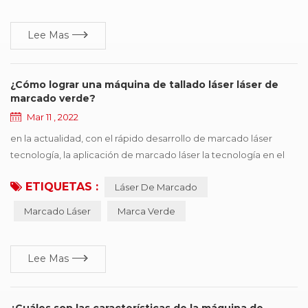
última instancia la eficiencia de ...
Lee Mas
¿Cómo lograr una máquina de tallado láser láser de
marcado verde?
Mar 11 , 2022
en la actualidad, con el rápido desarrollo de marcado láser
tecnología, la aplicación de marcado láser la tecnología en el
campo industrial también es más profunda , ahora muchos
ETIQUETAS :
Láser De Marcado
campos podemos ver la figura de la aplicación del láser , se
puede decir que hoy en día el máquina de marcado láser ha
Marcado Láser
Marca Verde
estado cada vez más cerca de nuestra vida actual. debido a la
singularidad de su procesamiento, tiene ...
Lee Mas
¿Cuáles son las características de la máquina de