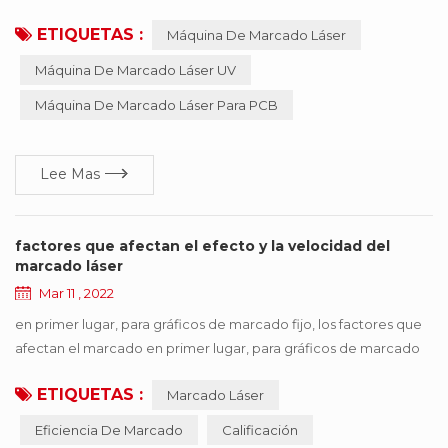
mecanizado tradicionales como la impresión, el grabado
ETIQUETAS :
Máquina De Marcado Láser
mecánico y la electroerosión. el equipo no requiere
mantenimiento, no requiere ajustes, es fiable, etc.,
Máquina De Marcado Láser UV
especialmente adecuado para precisión, profundidad,
Máquina De Marcado Láser Para PCB
requisitos de suavidad del campo , tan ampliamente utilizado en
la industria de...
Lee Mas
factores que afectan el efecto y la velocidad del
marcado láser
Mar 11 , 2022
en primer lugar, para gráficos de marcado fijo, los factores que
afectan el marcado en primer lugar, para gráficos de marcado
fijo, los factores que afectan eficiencia de marcado se puede
ETIQUETAS :
Marcado Láser
dividir en equipos en sí y materiales de procesamiento. por lo
tanto, se puede concluir que el tipo de llenado, espejo de
Eficiencia De Marcado
Calificación
campo, galvanómetro, demora y otros factores afectan en