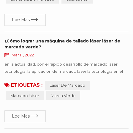
campo, galvanómetro, demora y otros factores afectan en
última instancia la eficiencia de ...
Lee Mas
¿Cómo lograr una máquina de tallado láser láser de
marcado verde?
Mar 11 , 2022
en la actualidad, con el rápido desarrollo de marcado láser
tecnología, la aplicación de marcado láser la tecnología en el
campo industrial también es más profunda , ahora muchos
ETIQUETAS :
Láser De Marcado
campos podemos ver la figura de la aplicación del láser , se
puede decir que hoy en día el máquina de marcado láser ha
Marcado Láser
Marca Verde
estado cada vez más cerca de nuestra vida actual. debido a la
singularidad de su procesamiento, tiene ...
Lee Mas