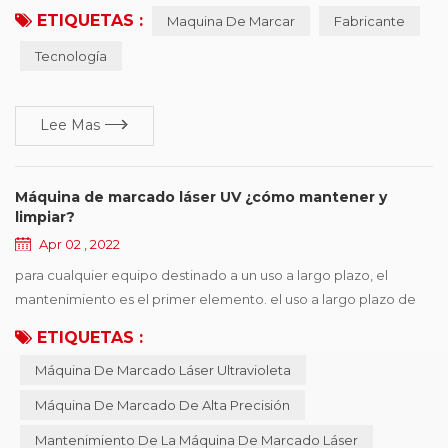
ETIQUETAS :
Maquina De Marcar
Fabricante
controladores de dispositivos de identificación, el primer punto
es la necesidad de políticas y regulaciones, el segundo es
Tecnología
mejorar la competitividad de los productos, ganar más cuota de
mercado, los proveedores de impresió...
Lee Mas
Máquina de marcado láser UV ¿cómo mantener y
limpiar?
Apr 02 , 2022
para cualquier equipo destinado a un uso a largo plazo, el
mantenimiento es el primer elemento. el uso a largo plazo de
máquina de marcado láser uv hará que la máquina sea
ETIQUETAS :
inestable, propensa a fallar., por lo tanto, se debe realizar un
Máquina De Marcado Láser Ultravioleta
mantenimiento e inspección regulares para garantizar el
precisión de marcado de la máquina de marcado y prolongar la
Máquina De Marcado De Alta Precisión
vida útil de la máquina. máquina de marcado lá...
Mantenimiento De La Máquina De Marcado Láser