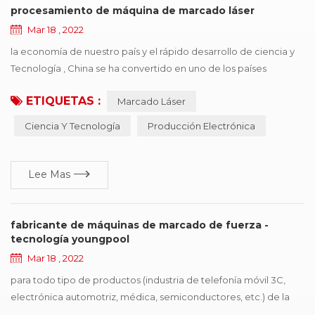
procesamiento de máquina de marcado láser
Mar 18 , 2022
la economía de nuestro país y el rápido desarrollo de ciencia y
Tecnología , China se ha convertido en uno de los países
internacionales producción electrónica El país , tiene una gran
ETIQUETAS :
Marcado Láser
prolificidad en la electrónica , y el poder de desarrollo ,, pero
también se enfrenta a una situación difícil de identificación de
Ciencia Y Tecnología
Producción Electrónica
fabricación de tipo de copia , el principio de máquina de
marcado láser depende de s...
Lee Mas
fabricante de máquinas de marcado de fuerza -
tecnología youngpool
Mar 18 , 2022
para todo tipo de productos (industria de telefonía móvil 3C,
electrónica automotriz, médica, semiconductores, etc.) de la
empresa de procesamiento de producción, desea comprar