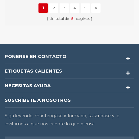
1
2
3
4
5
Un total de
5
paginas
PONERSE EN CONTACTO
ETIQUETAS CALIENTES
NECESITAS AYUDA
SUSCRÍBETE A NOSOTROS
Siga leyendo, manténgase informado, suscríbase y le
invitamos a que nos cuente lo que piensa.