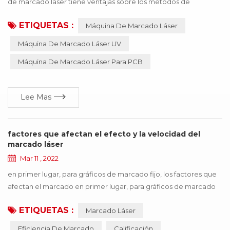
de marcado láser tiene ventajas sobre los métodos de
mecanizado tradicionales como la impresión, el grabado
ETIQUETAS :
Máquina De Marcado Láser
mecánico y la electroerosión. el equipo no requiere
mantenimiento, no requiere ajustes, es fiable, etc.,
Máquina De Marcado Láser UV
especialmente adecuado para precisión, profundidad,
Máquina De Marcado Láser Para PCB
requisitos de suavidad del campo , tan ampliamente utilizado en
la industria de...
Lee Mas
factores que afectan el efecto y la velocidad del
marcado láser
Mar 11 , 2022
en primer lugar, para gráficos de marcado fijo, los factores que
afectan el marcado en primer lugar, para gráficos de marcado
fijo, los factores que afectan eficiencia de marcado se puede
ETIQUETAS :
Marcado Láser
dividir en equipos en sí y materiales de procesamiento. por lo
tanto, se puede concluir que el tipo de llenado, espejo de
Eficiencia De Marcado
Calificación