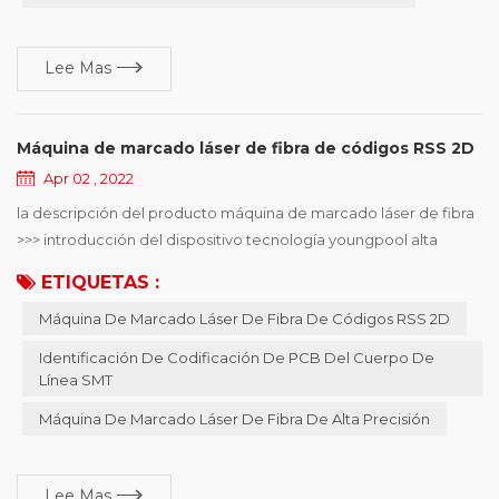
Lee Mas
Máquina de marcado láser de fibra de códigos RSS 2D
Apr 02 , 2022
la descripción del producto máquina de marcado láser de fibra
>>> introducción del dispositivo tecnología youngpool alta
calidad máquina de marcado láser de fibra , utilizado
ETIQUETAS :
principalmente en identificación de codificación de PCB de
Máquina De Marcado Láser De Fibra De Códigos RSS 2D
cuerpo de línea smt, puede elegir la codificación en línea o
fuera de línea , el diámetro mínimo del punto del láser de 15 μm ,
Identificación De Codificación De PCB Del Cuerpo De
puede resolver el teléfono mó...
Línea SMT
Máquina De Marcado Láser De Fibra De Alta Precisión
Lee Mas