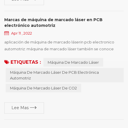
Marcas de máquina de marcado láser en PCB
electrónico automotriz
Apr 11 , 2022
aplicación de máquina de marcado láserin pcb electronico
automotriz: máquina de marcado láser también se conoce
como máquina de marcado láser , máquina de codificación
ETIQUETAS :
Máquina De Marcado Láser
láser , máquina de marcado láser , máquina de marcado láser ,
máquina de marcado láser , equipo de marcado láser, etc. , la
Máquina De Marcado Láser De PCB Electrónica
máquina de marcado láser tiene varios tipos de máquinas , y las
Automotriz
características de diferentes tipos de máqui...
Máquina De Marcado Láser De CO2
Lee Mas