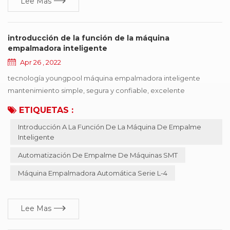
Lee Mas
introducción de la función de la máquina
empalmadora inteligente
Apr 26 , 2022
tecnología youngpool máquina empalmadora inteligente
mantenimiento simple, segura y confiable, excelente
rendimiento, funciones completas El proceso de
ETIQUETAS :
automatización de la industria SMT sigue evolucionando,, pero
Introducción A La Función De La Máquina De Empalme
la automatización de la alimentación de máquinas SMT se ha
Inteligente
estancado. ¿Cómo gestionar el trabajo de recepción de
material de forma científica y sistemática? ¿Cómo realizar el
Automatización De Empalme De Máquinas SMT
trabajo de ...
Máquina Empalmadora Automática Serie L-4
Lee Mas