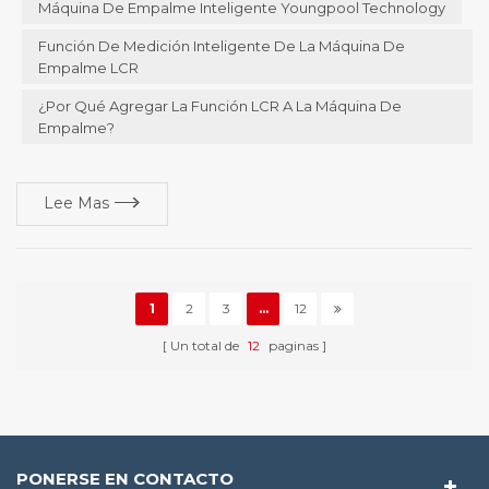
Máquina De Empalme Inteligente Youngpool Technology
tienen al menos un material por máquina , a través de la
aplicación del rendimiento de la máquina de recolección ,
Función De Medición Inteligente De La Máquina De
también se mejora gradualmente , desde el comienzo de...
Empalme LCR
¿Por Qué Agregar La Función LCR A La Máquina De
Empalme?
Lee Mas
1
2
3
...
12
Un total de
12
paginas
PONERSE EN CONTACTO