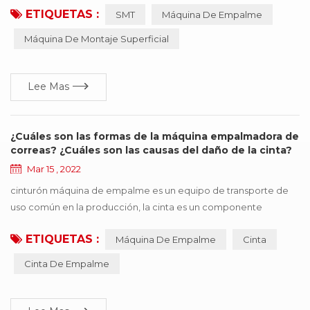
ETIQUETAS :
SMT
Máquina De Empalme
con la cinta. La máquina empalmadora SMT es fácil de operar,
mejora en gran medida la velocidad, ahorra mano de obra y
Máquina De Montaje Superficial
mejora la eficiencia del consumo. profesional para línea de
consumo automático SMT reabastecimiento rápido si...
Lee Mas
¿Cuáles son las formas de la máquina empalmadora de
correas? ¿Cuáles son las causas del daño de la cinta?
Mar 15 , 2022
cinturón máquina de empalme es un equipo de transporte de
uso común en la producción, la cinta es un componente
importante, pero también una de las piezas más caras, una vez
ETIQUETAS :
Máquina De Empalme
Cinta
que se cinta aparece en diversas formas de daño, afectará la
operación eficiente de la producción. este documento resume
Cinta De Empalme
seis tipos de formas de daño comunes, y presenta sugerencias
de mejora de acuerdo con diferentes razones ...