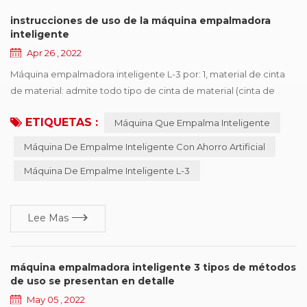
instrucciones de uso de la máquina empalmadora
inteligente
Apr 26 , 2022
Máquina empalmadora inteligente L-3 por: 1, material de cinta
de material: admite todo tipo de cinta de material (cinta de
papel, cinta negra, cinta transparente, etc.); 2. espesor de la
ETIQUETAS :
Máquina Que Empalma Inteligente
correa de material: admite diferentes espesores de la correa
de material, 0.1-1.5 mm de espesor de la correa de material
Máquina De Empalme Inteligente Con Ahorro Artificial
puede ser compatible; 3, ancho de la correa de material:
Máquina De Empalme Inteligente L-3
adecuado para correa de material de...
Lee Mas
máquina empalmadora inteligente 3 tipos de métodos
de uso se presentan en detalle
May 05 , 2022