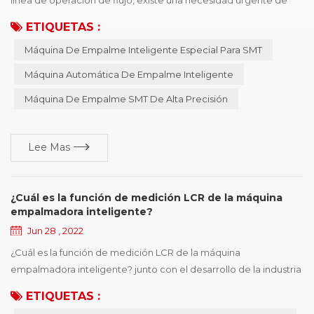
optimizar la línea de producción. ¡La tecnología YOUNGPOOL
ETIQUETAS :
se adhiere a la misión de " simplificar la fabricación de
Máquina De Empalme Inteligente Especial Para SMT
productos electrónicos!" y hace esfuerzos continuos para el
desarrollo de la industria. persona especial para hacer cosas
Máquina Automática De Empalme Inteligente
especiales es el ingenio! tecnol...
Máquina De Empalme SMT De Alta Precisión
Lee Mas
¿Cuál es la función de medición LCR de la máquina
empalmadora inteligente?
Jun 28 , 2022
¿Cuál es la función de medición LCR de la máquina
empalmadora inteligente? junto con el desarrollo de la industria
,, la máquina inteligente es popular gradualmente ,,
ETIQUETAS :
especialmente el origen en china ,, casi todos los talleres SMT