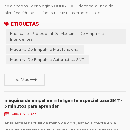
hola a todos, Tecnología YOUNGPOOL de toda la línea de
planificación para la industria SMT Las empresas de
automatización, han servido para casi cien empresas, para que
ETIQUETAS :
las líneas de automatización tengan una cognición y
Fabricante Profesional De Máquinas De Empalme
comprensión más profundas,, por lo que en 2007 comenzó a
Inteligentes
desarrollar la máquina inteligente, pasar a mejorar
continuamente perfeccionada y, a ¡este día en 2022, tiene más
Máquina De Empalme Multifuncional
de diez ...
Máquina De Empalme Automática SMT
Lee Mas
máquina de empalme inteligente especial para SMT -
5 minutos para aprender
May 05 , 2022
en la escasez actual de mano de obra, especialmente en la
línea de operación de flujo, existe una necesidad urgente de