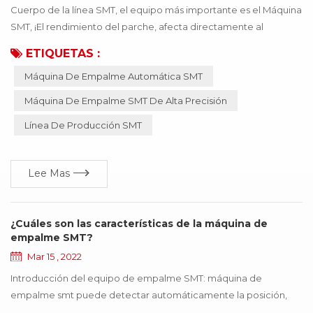
Cuerpo de la línea SMT, el equipo más importante es el Máquina
SMT, ¡El rendimiento del parche, afecta directamente al
producto que se puede usar! Si el material incorrecto o el
ETIQUETAS :
material inexacto, provocan que la máquina SMT funcione de
Máquina De Empalme Automática SMT
manera anormal, todo el producto dejará de funcionar, lo que
traerá muchas pérdidas a la empresa, ¡estas pérdidas se pueden
Máquina De Empalme SMT De Alta Precisión
evitar mediante la actualización de la ...
Línea De Producción SMT
Lee Mas
¿Cuáles son las características de la máquina de
empalme SMT?
Mar 15 , 2022
Introducción del equipo de empalme SMT: máquina de
empalme smt puede detectar automáticamente la posición,
cortar, y conectar los dos rollos de las mismas especificaciones