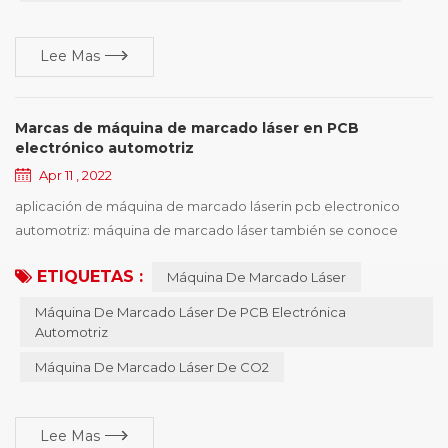
Lee Mas
Marcas de máquina de marcado láser en PCB
electrónico automotriz
Apr 11 , 2022
aplicación de máquina de marcado láserin pcb electronico
automotriz: máquina de marcado láser también se conoce
como máquina de marcado láser , máquina de codificación
ETIQUETAS :
Máquina De Marcado Láser
láser , máquina de marcado láser , máquina de marcado láser ,
máquina de marcado láser , equipo de marcado láser, etc. , la
Máquina De Marcado Láser De PCB Electrónica
máquina de marcado láser tiene varios tipos de máquinas , y las
Automotriz
características de diferentes tipos de máqui...
Máquina De Marcado Láser De CO2
Lee Mas