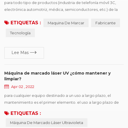
para todo tipo de productos (industria de telefonía móvil 3C,
electrónica automotriz, médica, semiconductores, etc.) de la
empresa de procesamiento de producción, desea comprar
ETIQUETAS :
Maquina De Marcar
Fabricante
controladores de dispositivos de identificación, el primer punto
es la necesidad de políticas y regulaciones, el segundo es
Tecnología
mejorar la competitividad de los productos, ganar más cuota de
mercado, los proveedores de impresió...
Lee Mas
Máquina de marcado láser UV ¿cómo mantener y
limpiar?
Apr 02 , 2022
para cualquier equipo destinado a un uso a largo plazo, el
mantenimiento es el primer elemento. el uso a largo plazo de
máquina de marcado láser uv hará que la máquina sea
ETIQUETAS :
inestable, propensa a fallar., por lo tanto, se debe realizar un
Máquina De Marcado Láser Ultravioleta
mantenimiento e inspección regulares para garantizar el