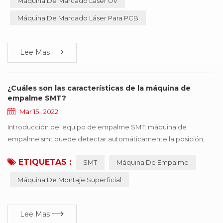
Máquina De Marcado Láser UV
especialmente adecuado para precisión, profundidad,
Máquina De Marcado Láser Para PCB
requisitos de suavidad del campo , tan ampliamente utilizado en
la industria de...
Lee Mas
¿Cuáles son las características de la máquina de
empalme SMT?
Mar 15 , 2022
Introducción del equipo de empalme SMT: máquina de
empalme smt puede detectar automáticamente la posición,
cortar, y conectar los dos rollos de las mismas especificaciones
ETIQUETAS :
SMT
Máquina De Empalme
con la cinta. La máquina empalmadora SMT es fácil de operar,
mejora en gran medida la velocidad, ahorra mano de obra y
Máquina De Montaje Superficial
mejora la eficiencia del consumo. profesional para línea de
consumo automático SMT reabastecimiento rápido si...
Lee Mas