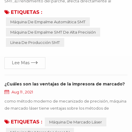
SMT, ¡El rendimiento del parche, afecta directamente al
producto que se puede usar! Si el material incorrecto o el
ETIQUETAS :
material inexacto, provocan que la máquina SMT funcione de
Máquina De Empalme Automática SMT
manera anormal, todo el producto dejará de funcionar, lo que
traerá muchas pérdidas a la empresa, ¡estas pérdidas se pueden
Máquina De Empalme SMT De Alta Precisión
evitar mediante la actualización de la ...
Línea De Producción SMT
Lee Mas
¿Cuáles son las ventajas de la impresora de marcado?
Aug 11 , 2021
como método moderno de mecanizado de precisión, máquina
de marcado láser tiene ventajas sobre los métodos de
mecanizado tradicionales como la impresión, el grabado
ETIQUETAS :
Máquina De Marcado Láser
mecánico y la electroerosión. el equipo no requiere
mantenimiento, no requiere ajustes, es fiable, etc.,