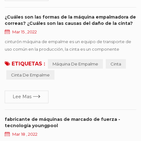
¿Cuáles son las formas de la máquina empalmadora de
correas? ¿Cuáles son las causas del daño de la cinta?
Mar 15 , 2022
cinturón máquina de empalme es un equipo de transporte de
uso común en la producción, la cinta es un componente
importante, pero también una de las piezas más caras, una vez
ETIQUETAS :
Máquina De Empalme
Cinta
que se cinta aparece en diversas formas de daño, afectará la
operación eficiente de la producción. este documento resume
Cinta De Empalme
seis tipos de formas de daño comunes, y presenta sugerencias
de mejora de acuerdo con diferentes razones ...
Lee Mas
fabricante de máquinas de marcado de fuerza -
tecnología youngpool
Mar 18 , 2022