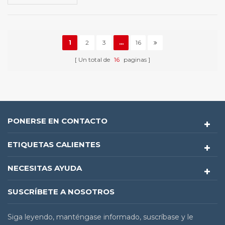
1
2
3
...
16
Un total de
16
paginas
PONERSE EN CONTACTO
ETIQUETAS CALIENTES
NECESITAS AYUDA
SUSCRÍBETE A NOSOTROS
Siga leyendo, manténgase informado, suscríbase y le