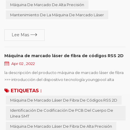
precisión de marcado de la máquina de marcado y prolongar la
Máquina De Marcado De Alta Precisión
vida útil de la máquina. máquina de marcado lá...
Mantenimiento De La Máquina De Marcado Láser
Lee Mas
Máquina de marcado láser de fibra de códigos RSS 2D
Apr 02 , 2022
la descripción del producto máquina de marcado láser de fibra
>>> introducción del dispositivo tecnología youngpool alta
calidad máquina de marcado láser de fibra , utilizado
ETIQUETAS :
principalmente en identificación de codificación de PCB de
Máquina De Marcado Láser De Fibra De Códigos RSS 2D
cuerpo de línea smt, puede elegir la codificación en línea o
fuera de línea , el diámetro mínimo del punto del láser de 15 μm ,
Identificación De Codificación De PCB Del Cuerpo De
puede resolver el teléfono mó...
Línea SMT
Máquina De Marcado Láser De Fibra De Alta Precisión