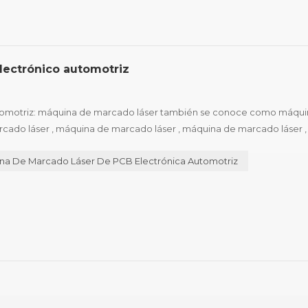
lectrónico automotriz
utomotriz: máquina de marcado láser también se conoce como máqui
rcado láser , máquina de marcado láser , máquina de marcado láser 
 tipos de máquinas , y las características de diferentes tipos de máqui
na De Marcado Láser De PCB Electrónica Automotriz