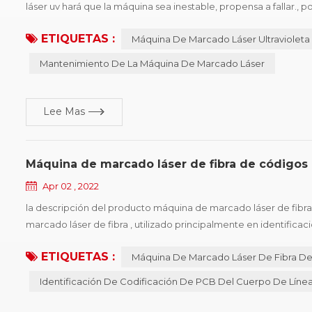
láser uv hará que la máquina sea inestable, propensa a fallar., 
garantizar el precisión de marcado de la máquina de marcado y 
ETIQUETAS :
Máquina De Marcado Láser Ultravioleta
Mantenimiento De La Máquina De Marcado Láser
Lee Mas
Máquina de marcado láser de fibra de códigos
Apr 02 , 2022
la descripción del producto máquina de marcado láser de fibra
marcado láser de fibra , utilizado principalmente en identifica
codificación en línea o fuera de línea , el diámetro mínimo del p
ETIQUETAS :
Máquina De Marcado Láser De Fibra D
Identificación De Codificación De PCB Del Cuerpo De Líne