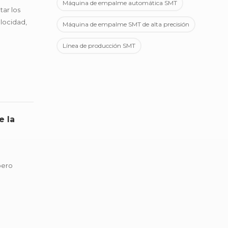
Máquina de empalme automática SMT
ar los
elocidad,
Máquina de empalme SMT de alta precisión
si...
Línea de producción SMT
e la
pero
erentes