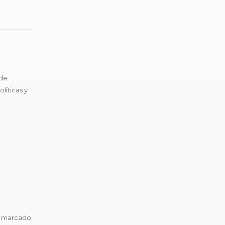
 de
líticas y
..
de marcado