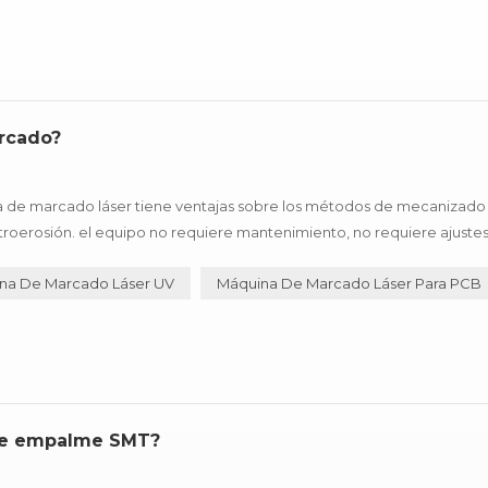
arcado?
e marcado láser tiene ventajas sobre los métodos de mecanizado
roerosión. el equipo no requiere mantenimiento, no requiere ajustes, 
sitos de suavidad del campo , tan ampliamente utilizado en la industr
na De Marcado Láser UV
Máquina De Marcado Láser Para PCB
a de empalme SMT?