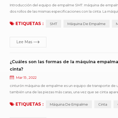
Introducción del equipo de empalme SMT: máquina de empalme
dos rollos de las mismas especificaciones con la cinta. La máq
ahorra mano de obra y mejora la eficiencia del consumo. profe
ETIQUETAS :
SMT
Máquina De Empalme
M
Lee Mas
¿Cuáles son las formas de la máquina empalmad
cinta?
Mar 15 , 2022
cinturón máquina de empalme es un equipo de transporte de u
también una de las piezas más caras, una vez que se cinta apar
producción. este documento resume seis tipos de formas de d
ETIQUETAS :
Máquina De Empalme
Cinta
razones ...