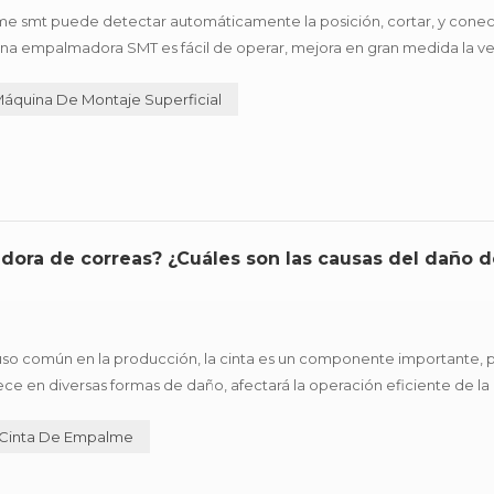
 smt puede detectar automáticamente la posición, cortar, y conect
uina empalmadora SMT es fácil de operar, mejora en gran medida la v
sional para línea de consumo automático SMT reabastecimiento rápido 
áquina De Montaje Superficial
ora de correas? ¿Cuáles son las causas del daño d
so común en la producción, la cinta es un componente importante, 
ece en diversas formas de daño, afectará la operación eficiente de la
año comunes, y presenta sugerencias de mejora de acuerdo con dif
Cinta De Empalme