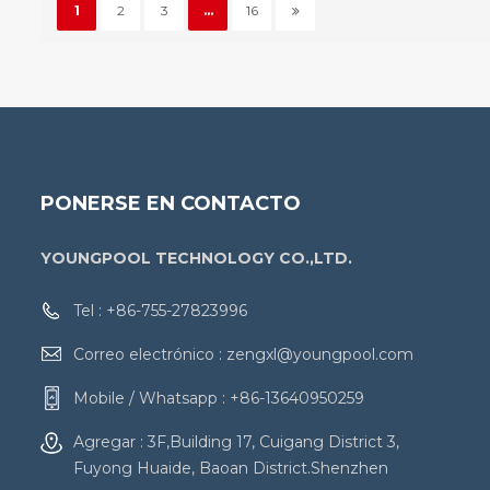
1
2
3
...
16
PONERSE EN CONTACTO
YOUNGPOOL TECHNOLOGY CO.,LTD.
Tel :
+86-755-27823996
Correo electrónico :
zengxl@youngpool.com
Mobile / Whatsapp :
+86-13640950259
Agregar : 3F,Building 17, Cuigang District 3,
Fuyong Huaide, Baoan District.Shenzhen