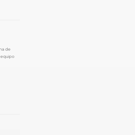
na de
, equipo
...