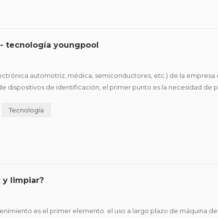
- tecnología youngpool
electrónica automotriz, médica, semiconductores, etc.) de la empresa
spositivos de identificación, el primer punto es la necesidad de po
productos, ganar más cuota de mercado, los proveedores de impresió.
Tecnología
y limpiar?
ntenimiento es el primer elemento. el uso a largo plazo de máquina 