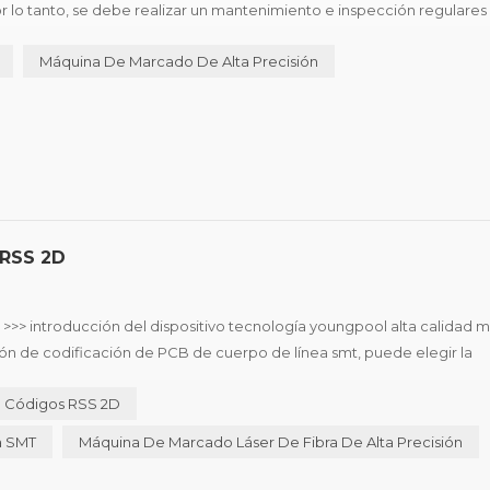
por lo tanto, se debe realizar un mantenimiento e inspección regulares
prolongar la vida útil de la máquina. máquina de marcado lá...
Máquina De Marcado De Alta Precisión
 RSS 2D
 >>> introducción del dispositivo tecnología youngpool alta calidad 
ción de codificación de PCB de cuerpo de línea smt, puede elegir la
unto del láser de 15 μm , puede resolver el teléfono mó...
e Códigos RSS 2D
a SMT
Máquina De Marcado Láser De Fibra De Alta Precisión