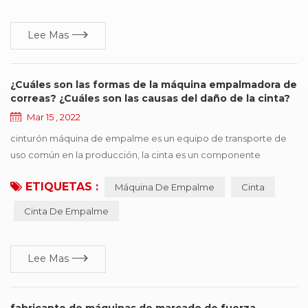
consumo automático SMT reabastecimiento rápido si...
Lee Mas
¿Cuáles son las formas de la máquina empalmadora de
correas? ¿Cuáles son las causas del daño de la cinta?
Mar 15 , 2022
cinturón máquina de empalme es un equipo de transporte de
uso común en la producción, la cinta es un componente
importante, pero también una de las piezas más caras, una vez
ETIQUETAS :
Máquina De Empalme
Cinta
que se cinta aparece en diversas formas de daño, afectará la
operación eficiente de la producción. este documento resume
Cinta De Empalme
seis tipos de formas de daño comunes, y presenta sugerencias
de mejora de acuerdo con diferentes razones ...
Lee Mas
fabricante de máquinas de marcado de fuerza -