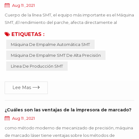
Aug 11 , 2021
Cuerpo de la línea SMT, el equipo más importante es el Máquina
SMT, ¡El rendimiento del parche, afecta directamente al
producto que se puede usar! Si el material incorrecto o el
ETIQUETAS :
material inexacto, provocan que la máquina SMT funcione de
Máquina De Empalme Automática SMT
manera anormal, todo el producto dejará de funcionar, lo que
traerá muchas pérdidas a la empresa, ¡estas pérdidas se pueden
Máquina De Empalme SMT De Alta Precisión
evitar mediante la actualización de la ...
Línea De Producción SMT
Lee Mas
¿Cuáles son las ventajas de la impresora de marcado?
Aug 11 , 2021
como método moderno de mecanizado de precisión, máquina
de marcado láser tiene ventajas sobre los métodos de