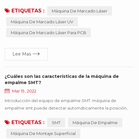
mecanizado tradicionales como la impresión, el grabado
ETIQUETAS :
Máquina De Marcado Láser
mecánico y la electroerosión. el equipo no requiere
mantenimiento, no requiere ajustes, es fiable, etc.,
Máquina De Marcado Láser UV
especialmente adecuado para precisión, profundidad,
Máquina De Marcado Láser Para PCB
requisitos de suavidad del campo , tan ampliamente utilizado en
la industria de...
Lee Mas
¿Cuáles son las características de la máquina de
empalme SMT?
Mar 15 , 2022
Introducción del equipo de empalme SMT: máquina de
empalme smt puede detectar automáticamente la posición,
cortar, y conectar los dos rollos de las mismas especificaciones
ETIQUETAS :
SMT
Máquina De Empalme
con la cinta. La máquina empalmadora SMT es fácil de operar,
mejora en gran medida la velocidad, ahorra mano de obra y
Máquina De Montaje Superficial
mejora la eficiencia del consumo. profesional para línea de