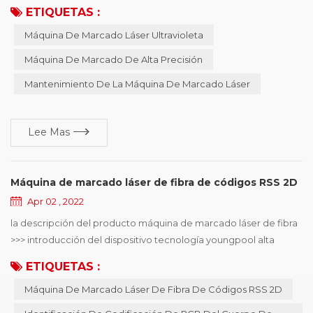
máquina de marcado láser uv hará que la máquina sea
ETIQUETAS :
inestable, propensa a fallar., por lo tanto, se debe realizar un
Máquina De Marcado Láser Ultravioleta
mantenimiento e inspección regulares para garantizar el
precisión de marcado de la máquina de marcado y prolongar la
Máquina De Marcado De Alta Precisión
vida útil de la máquina. máquina de marcado lá...
Mantenimiento De La Máquina De Marcado Láser
Lee Mas
Máquina de marcado láser de fibra de códigos RSS 2D
Apr 02 , 2022
la descripción del producto máquina de marcado láser de fibra
>>> introducción del dispositivo tecnología youngpool alta
calidad máquina de marcado láser de fibra , utilizado
ETIQUETAS :
principalmente en identificación de codificación de PCB de
Máquina De Marcado Láser De Fibra De Códigos RSS 2D
cuerpo de línea smt, puede elegir la codificación en línea o
fuera de línea , el diámetro mínimo del punto del láser de 15 μm ,