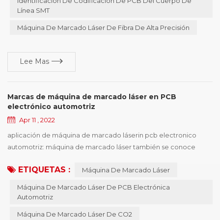
Identificación De Codificación De PCB Del Cuerpo De
puede resolver el teléfono mó...
Línea SMT
Máquina De Marcado Láser De Fibra De Alta Precisión
Lee Mas
Marcas de máquina de marcado láser en PCB
electrónico automotriz
Apr 11 , 2022
aplicación de máquina de marcado láserin pcb electronico
automotriz: máquina de marcado láser también se conoce
como máquina de marcado láser , máquina de codificación
ETIQUETAS :
Máquina De Marcado Láser
láser , máquina de marcado láser , máquina de marcado láser ,
máquina de marcado láser , equipo de marcado láser, etc. , la
Máquina De Marcado Láser De PCB Electrónica
máquina de marcado láser tiene varios tipos de máquinas , y las
Automotriz
características de diferentes tipos de máqui...
Máquina De Marcado Láser De CO2