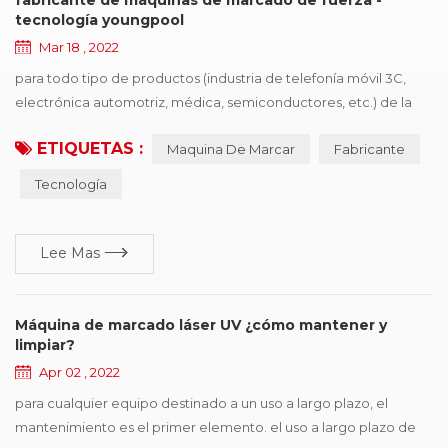
tecnología youngpool
Mar 18 , 2022
para todo tipo de productos (industria de telefonía móvil 3C,
electrónica automotriz, médica, semiconductores, etc.) de la
empresa de procesamiento de producción, desea comprar
ETIQUETAS :
Maquina De Marcar
Fabricante
controladores de dispositivos de identificación, el primer punto
es la necesidad de políticas y regulaciones, el segundo es
Tecnología
mejorar la competitividad de los productos, ganar más cuota de
mercado, los proveedores de impresió...
Lee Mas
Máquina de marcado láser UV ¿cómo mantener y
limpiar?
Apr 02 , 2022
para cualquier equipo destinado a un uso a largo plazo, el
mantenimiento es el primer elemento. el uso a largo plazo de