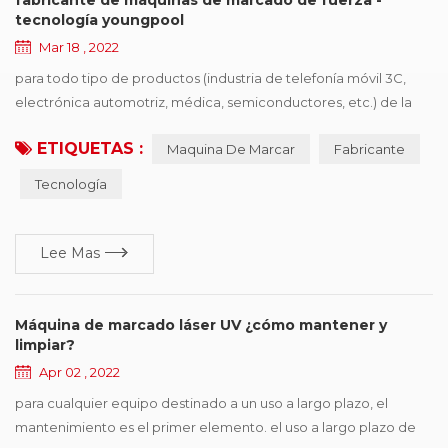
tecnología youngpool
Mar 18 , 2022
para todo tipo de productos (industria de telefonía móvil 3C,
electrónica automotriz, médica, semiconductores, etc.) de la
empresa de procesamiento de producción, desea comprar
ETIQUETAS :
Maquina De Marcar
Fabricante
controladores de dispositivos de identificación, el primer punto
es la necesidad de políticas y regulaciones, el segundo es
Tecnología
mejorar la competitividad de los productos, ganar más cuota de
mercado, los proveedores de impresió...
Lee Mas
Máquina de marcado láser UV ¿cómo mantener y
limpiar?
Apr 02 , 2022
para cualquier equipo destinado a un uso a largo plazo, el
mantenimiento es el primer elemento. el uso a largo plazo de