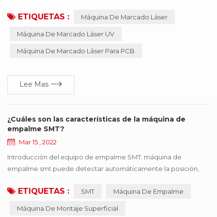
mecanizado tradicionales como la impresión, el grabado
ETIQUETAS :
Máquina De Marcado Láser
mecánico y la electroerosión. el equipo no requiere
mantenimiento, no requiere ajustes, es fiable, etc.,
Máquina De Marcado Láser UV
especialmente adecuado para precisión, profundidad,
Máquina De Marcado Láser Para PCB
requisitos de suavidad del campo , tan ampliamente utilizado en
la industria de...
Lee Mas
¿Cuáles son las características de la máquina de
empalme SMT?
Mar 15 , 2022
Introducción del equipo de empalme SMT: máquina de
empalme smt puede detectar automáticamente la posición,
cortar, y conectar los dos rollos de las mismas especificaciones
ETIQUETAS :
SMT
Máquina De Empalme
con la cinta. La máquina empalmadora SMT es fácil de operar,
mejora en gran medida la velocidad, ahorra mano de obra y
Máquina De Montaje Superficial
mejora la eficiencia del consumo. profesional para línea de