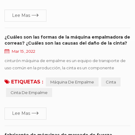
consumo automático SMT reabastecimiento rápido si...
Lee Mas
¿Cuáles son las formas de la máquina empalmadora de
correas? ¿Cuáles son las causas del daño de la cinta?
Mar 15 , 2022
cinturón máquina de empalme es un equipo de transporte de
uso común en la producción, la cinta es un componente
importante, pero también una de las piezas más caras, una vez
ETIQUETAS :
Máquina De Empalme
Cinta
que se cinta aparece en diversas formas de daño, afectará la
operación eficiente de la producción. este documento resume
Cinta De Empalme
seis tipos de formas de daño comunes, y presenta sugerencias
de mejora de acuerdo con diferentes razones ...
Lee Mas
fabricante de máquinas de marcado de fuerza -