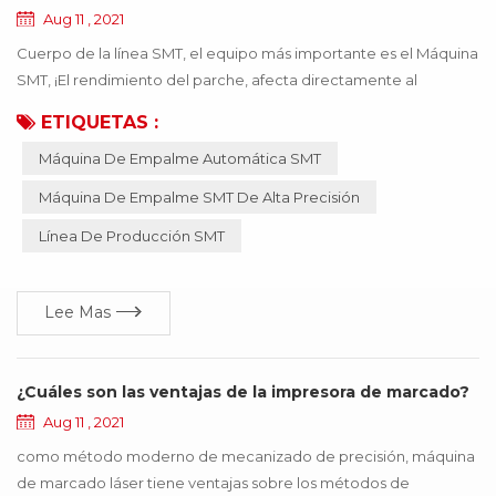
Aug 11 , 2021
Cuerpo de la línea SMT, el equipo más importante es el Máquina
SMT, ¡El rendimiento del parche, afecta directamente al
producto que se puede usar! Si el material incorrecto o el
ETIQUETAS :
material inexacto, provocan que la máquina SMT funcione de
Máquina De Empalme Automática SMT
manera anormal, todo el producto dejará de funcionar, lo que
traerá muchas pérdidas a la empresa, ¡estas pérdidas se pueden
Máquina De Empalme SMT De Alta Precisión
evitar mediante la actualización de la ...
Línea De Producción SMT
Lee Mas
¿Cuáles son las ventajas de la impresora de marcado?
Aug 11 , 2021
como método moderno de mecanizado de precisión, máquina
de marcado láser tiene ventajas sobre los métodos de