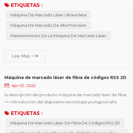
máquina de marcado láser uv hará que la máquina sea
ETIQUETAS :
inestable, propensa a fallar., por lo tanto, se debe realizar un
Máquina De Marcado Láser Ultravioleta
mantenimiento e inspección regulares para garantizar el
precisión de marcado de la máquina de marcado y prolongar la
Máquina De Marcado De Alta Precisión
vida útil de la máquina. máquina de marcado lá...
Mantenimiento De La Máquina De Marcado Láser
Lee Mas
Máquina de marcado láser de fibra de códigos RSS 2D
Apr 02 , 2022
la descripción del producto máquina de marcado láser de fibra
>>> introducción del dispositivo tecnología youngpool alta
calidad máquina de marcado láser de fibra , utilizado
ETIQUETAS :
principalmente en identificación de codificación de PCB de
Máquina De Marcado Láser De Fibra De Códigos RSS 2D
cuerpo de línea smt, puede elegir la codificación en línea o
fuera de línea , el diámetro mínimo del punto del láser de 15 μm ,