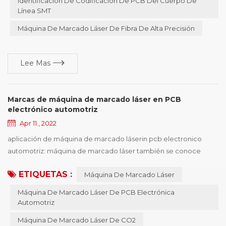
Identificación De Codificación De PCB Del Cuerpo De
puede resolver el teléfono mó...
Línea SMT
Máquina De Marcado Láser De Fibra De Alta Precisión
Lee Mas
Marcas de máquina de marcado láser en PCB
electrónico automotriz
Apr 11 , 2022
aplicación de máquina de marcado láserin pcb electronico
automotriz: máquina de marcado láser también se conoce
como máquina de marcado láser , máquina de codificación
ETIQUETAS :
Máquina De Marcado Láser
láser , máquina de marcado láser , máquina de marcado láser ,
máquina de marcado láser , equipo de marcado láser, etc. , la
Máquina De Marcado Láser De PCB Electrónica
máquina de marcado láser tiene varios tipos de máquinas , y las
Automotriz
características de diferentes tipos de máqui...
Máquina De Marcado Láser De CO2