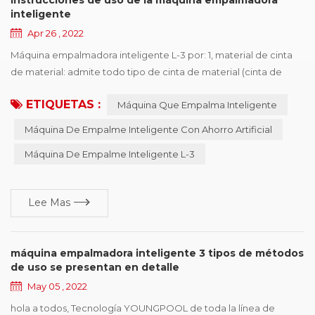
inteligente
Apr 26 , 2022
Máquina empalmadora inteligente L-3 por: 1, material de cinta
de material: admite todo tipo de cinta de material (cinta de
papel, cinta negra, cinta transparente, etc.); 2. espesor de la
ETIQUETAS :
Máquina Que Empalma Inteligente
correa de material: admite diferentes espesores de la correa
de material, 0.1-1.5 mm de espesor de la correa de material
Máquina De Empalme Inteligente Con Ahorro Artificial
puede ser compatible; 3, ancho de la correa de material:
Máquina De Empalme Inteligente L-3
adecuado para correa de material de...
Lee Mas
máquina empalmadora inteligente 3 tipos de métodos
de uso se presentan en detalle
May 05 , 2022
hola a todos, Tecnología YOUNGPOOL de toda la línea de