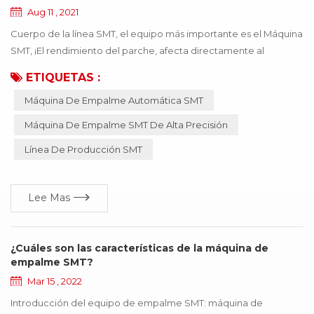
Aug 11 , 2021
Cuerpo de la línea SMT, el equipo más importante es el Máquina
SMT, ¡El rendimiento del parche, afecta directamente al
producto que se puede usar! Si el material incorrecto o el
ETIQUETAS :
material inexacto, provocan que la máquina SMT funcione de
Máquina De Empalme Automática SMT
manera anormal, todo el producto dejará de funcionar, lo que
traerá muchas pérdidas a la empresa, ¡estas pérdidas se pueden
Máquina De Empalme SMT De Alta Precisión
evitar mediante la actualización de la ...
Línea De Producción SMT
Lee Mas
¿Cuáles son las características de la máquina de
empalme SMT?
Mar 15 , 2022
Introducción del equipo de empalme SMT: máquina de