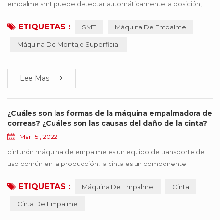
empalme smt puede detectar automáticamente la posición,
cortar, y conectar los dos rollos de las mismas especificaciones
ETIQUETAS :
SMT
Máquina De Empalme
con la cinta. La máquina empalmadora SMT es fácil de operar,
mejora en gran medida la velocidad, ahorra mano de obra y
Máquina De Montaje Superficial
mejora la eficiencia del consumo. profesional para línea de
consumo automático SMT reabastecimiento rápido si...
Lee Mas
¿Cuáles son las formas de la máquina empalmadora de
correas? ¿Cuáles son las causas del daño de la cinta?
Mar 15 , 2022
cinturón máquina de empalme es un equipo de transporte de
uso común en la producción, la cinta es un componente
importante, pero también una de las piezas más caras, una vez
ETIQUETAS :
Máquina De Empalme
Cinta
que se cinta aparece en diversas formas de daño, afectará la
operación eficiente de la producción. este documento resume
Cinta De Empalme
seis tipos de formas de daño comunes, y presenta sugerencias