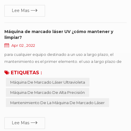
de mejora de acuerdo con diferentes razones ...
Lee Mas
Máquina de marcado láser UV ¿cómo mantener y
limpiar?
Apr 02 , 2022
para cualquier equipo destinado a un uso a largo plazo, el
mantenimiento es el primer elemento. el uso a largo plazo de
máquina de marcado láser uv hará que la máquina sea
ETIQUETAS :
inestable, propensa a fallar., por lo tanto, se debe realizar un
Máquina De Marcado Láser Ultravioleta
mantenimiento e inspección regulares para garantizar el
precisión de marcado de la máquina de marcado y prolongar la
Máquina De Marcado De Alta Precisión
vida útil de la máquina. máquina de marcado lá...
Mantenimiento De La Máquina De Marcado Láser
Lee Mas