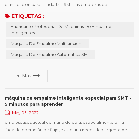
planificación para la industria SMT Las empresas de
automatización, han servido para casi cien empresas, para que
ETIQUETAS :
las líneas de automatización tengan una cognición y
Fabricante Profesional De Máquinas De Empalme
comprensión más profundas,, por lo que en 2007 comenzó a
Inteligentes
desarrollar la máquina inteligente, pasar a mejorar
continuamente perfeccionada y, a ¡este día en 2022, tiene más
Máquina De Empalme Multifuncional
de diez ...
Máquina De Empalme Automática SMT
Lee Mas
máquina de empalme inteligente especial para SMT -
5 minutos para aprender
May 05 , 2022
en la escasez actual de mano de obra, especialmente en la
línea de operación de flujo, existe una necesidad urgente de
optimizar la línea de producción. ¡La tecnología YOUNGPOOL