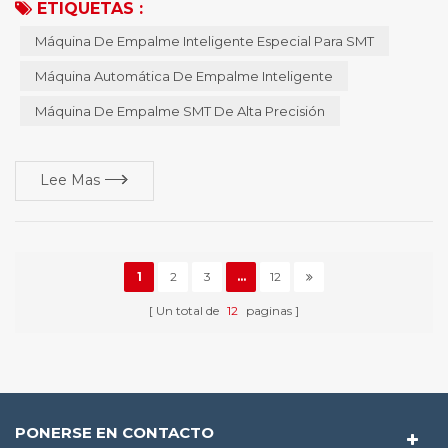
ETIQUETAS :
se adhiere a la misión de " simplificar la fabricación de
Máquina De Empalme Inteligente Especial Para SMT
productos electrónicos!" y hace esfuerzos continuos para el
desarrollo de la industria. persona especial para hacer cosas
Máquina Automática De Empalme Inteligente
especiales es el ingenio! tecnol...
Máquina De Empalme SMT De Alta Precisión
Lee Mas
1
2
3
...
12
Un total de
12
paginas
PONERSE EN CONTACTO