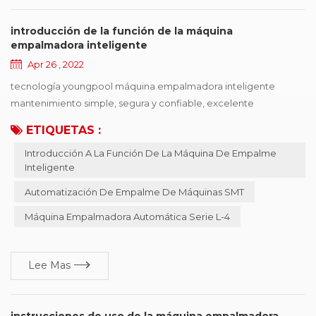
introducción de la función de la máquina
empalmadora inteligente
Apr 26 , 2022
tecnología youngpool máquina empalmadora inteligente
mantenimiento simple, segura y confiable, excelente
rendimiento, funciones completas El proceso de
ETIQUETAS :
automatización de la industria SMT sigue evolucionando,, pero
Introducción A La Función De La Máquina De Empalme
la automatización de la alimentación de máquinas SMT se ha
Inteligente
estancado. ¿Cómo gestionar el trabajo de recepción de
material de forma científica y sistemática? ¿Cómo realizar el
Automatización De Empalme De Máquinas SMT
trabajo de ...
Máquina Empalmadora Automática Serie L-4
Lee Mas
instrucciones de uso de la máquina empalmadora